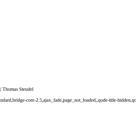
 | Thomas Steudel
-standard,bridge-core-2.5,ajax_fade,page_not_loaded,,qode-title-hidde