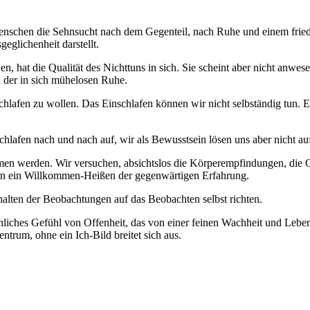
schen die Sehnsucht nach dem Gegenteil, nach Ruhe und einem friedvo
geglichenheit darstellt.
n, hat die Qualität des Nichttuns in sich. Sie scheint aber nicht anwes
der in sich mühelosen Ruhe.
lafen zu wollen. Das Einschlafen können wir nicht selbständig tun. Es
hlafen nach und nach auf, wir als Bewusstsein lösen uns aber nicht au
en werden. Wir versuchen, absichtslos die Körperempfindungen, die 
ern ein Willkommen-Heißen der gegenwärtigen Erfahrung.
lten der Beobachtungen auf das Beobachten selbst richten.
ches Gefühl von Offenheit, das von einer feinen Wachheit und Lebendi
ntrum, ohne ein Ich-Bild breitet sich aus.