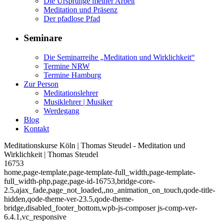
Die Ursprünge meiner Arbeit
Meditation und Präsenz
Der pfadlose Pfad
Seminare
Die Seminarreihe „Meditation und Wirklichkeit“
Termine NRW
Termine Hamburg
Zur Person
Meditationslehrer
Musiklehrer | Musiker
Werdegang
Blog
Kontakt
Meditationskurse Köln | Thomas Steudel - Meditation und
Wirklichkeit | Thomas Steudel
16753
home,page-template,page-template-full_width,page-template-
full_width-php,page,page-id-16753,bridge-core-
2.5,ajax_fade,page_not_loaded,,no_animation_on_touch,qode-title-
hidden,qode-theme-ver-23.5,qode-theme-
bridge,disabled_footer_bottom,wpb-js-composer js-comp-ver-
6.4.1,vc_responsive